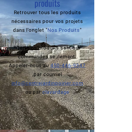
produits
Retrouver tous les produits
nécessaires pour vos projets
dans l'onglet "
Nos Produits
"
*Certains produits sont sur
commandes seulement.
Appeler-nous au
450-446-9347
,
par courriel
info@centrejardinpoirier.com
ou par
clavardage