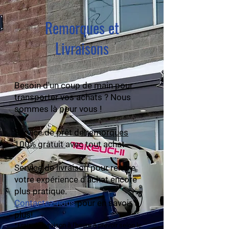
Remorques et
Livraisons
Besoin d'un coup de main pour
transporter vos achats ? Nous
sommes là pour vous !
Service de
prêt de remorques
100% gratuit
avec tout achat.
Voir nos produits
Service de
livraison
pour rendre
votre expérience d'achat encore
plus pratique.
Contactez-nous
pour en savoir
plus!
*Frais de livraison à l'heure à prévoir selon le