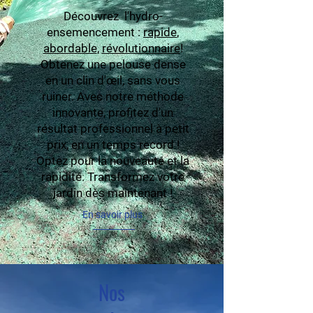
Découvrez l'hydro-
ensemencement :
rapide
,
abordable
,
révolutionnaire
!
Obtenez une pelouse dense
en un clin d'œil, sans vous
ruiner. Avec notre méthode
innovante, profitez d'un
résultat professionnel à petit
prix, en un temps record !
Optez pour la nouveauté et la
rapidité. Transformez votre
jardin dès maintenant !
En savoir plus
Nos