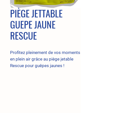
PIÈGE JETTABLE
GUEPE JAUNE
RESCUE
Profitez pleinement de vos moments
en plein air grâce au piège jetable
Rescue pour guêpes jaunes !
Spécialement formulé pour cibler et
piéger efficacement les principales
espèces de guêpes jaunes, il vous
offre une tranquillité d'esprit lors de
vos escapades en camping et de vos
délicieux pique-niques. Simplifiez-
vous la vie en choisissant notre