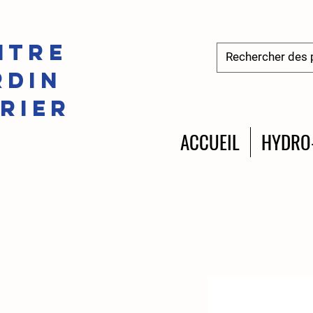
ntre
rdin
irier
ACCUEIL
HYDRO