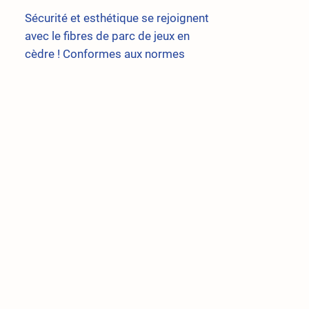
Sécurité et esthétique se rejoignent
avec le fibres de parc de jeux en
cèdre ! Conformes aux normes
ASTM, elles garantissent une
absorption efficace des chocs sous
les balançoires, les glissoires, les
maisonnettes et les sentiers.
Fabriquées à partir de cèdre 100%
organique et naturel, ces fibres sont
non toxiques et confèrent à votre
espace de jeu un aspect propre et
sécuritaire. Choisissez cette solution
pour des moments de jeu sans
souci.
Spécification:
Non toxique