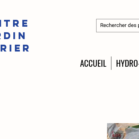
ntre
rdin
irier
ACCUEIL
HYDRO