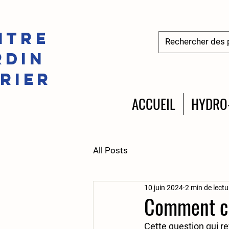
ntre
rdin
irier
ACCUEIL
HYDRO
All Posts
10 juin 2024
2 min de lectu
Comment cho
Cette question qui r