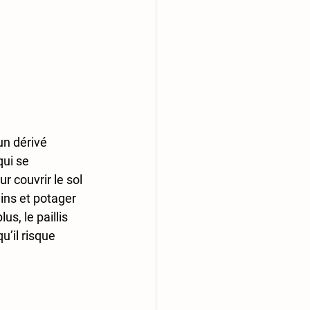
un dérivé 
qui se 
 couvrir le sol 
ins et potager 
s, le paillis 
u’il risque 